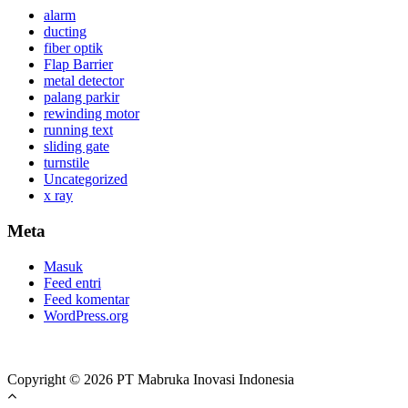
alarm
ducting
fiber optik
Flap Barrier
metal detector
palang parkir
rewinding motor
running text
sliding gate
turnstile
Uncategorized
x ray
Meta
Masuk
Feed entri
Feed komentar
WordPress.org
Copyright © 2026 PT Mabruka Inovasi Indonesia