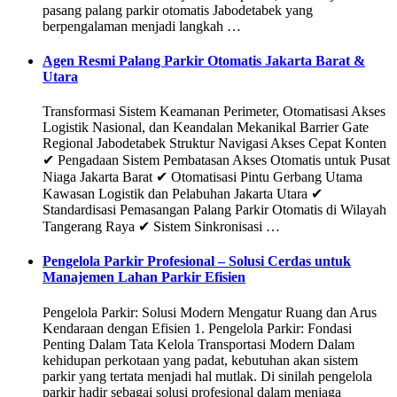
pasang palang parkir otomatis Jabodetabek yang
berpengalaman menjadi langkah …
Agen Resmi Palang Parkir Otomatis Jakarta Barat &
Utara
Transformasi Sistem Keamanan Perimeter, Otomatisasi Akses
Logistik Nasional, dan Keandalan Mekanikal Barrier Gate
Regional Jabodetabek Struktur Navigasi Akses Cepat Konten
✔ Pengadaan Sistem Pembatasan Akses Otomatis untuk Pusat
Niaga Jakarta Barat ✔ Otomatisasi Pintu Gerbang Utama
Kawasan Logistik dan Pelabuhan Jakarta Utara ✔
Standardisasi Pemasangan Palang Parkir Otomatis di Wilayah
Tangerang Raya ✔ Sistem Sinkronisasi …
Pengelola Parkir Profesional – Solusi Cerdas untuk
Manajemen Lahan Parkir Efisien
Pengelola Parkir: Solusi Modern Mengatur Ruang dan Arus
Kendaraan dengan Efisien 1. Pengelola Parkir: Fondasi
Penting Dalam Tata Kelola Transportasi Modern Dalam
kehidupan perkotaan yang padat, kebutuhan akan sistem
parkir yang tertata menjadi hal mutlak. Di sinilah pengelola
parkir hadir sebagai solusi profesional dalam menjaga