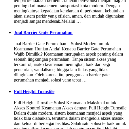
tempat kendaraan berhenti. Ia telah berevolusi menjadi bagian
penting dari manajemen transportasi kota modern. Dengan
meningkatnya kepadatan kendaraan di perkotaan, kebutuhan
akan sistem parkir yang efisien, aman, dan mudah digunakan
menjadi sangat mendesak.Melalui …
Jual Barrier Gate Perumahan
Jual Barrier Gate Perumahan – Solusi Modern untuk
Keamanan Hunian Anda! Kenapa Barrier Gate Perumahan
Wajib Dimiliki? Keamanan merupakan aspek penting dalam
sebuah lingkungan perumahan. Tanpa sistem akses yang
terkontrol, risiko keamanan meningkat, baik dari segi
pencurian, vandalisme, hingga lalu lintas yang tidak
diinginkan. Oleh karena itu, penggunaan barrier gate
perumahan menjadi solusi yang tepat …
Full Height Turnstile
Full Height Turnstile: Solusi Keamanan Maksimal untuk
Akses Kontrol Keamanan Akses dengan Full Height Turnstile
Dalam dunia modern, sistem keamanan menjadi aspek yang
tidak bisa diabaikan, terutama dalam mengelola akses masuk
dan keluar di berbagai fasilitas. Salah satu solusi terbaik untuk
meningkatkan keamanan adalah penggunaan Full Height