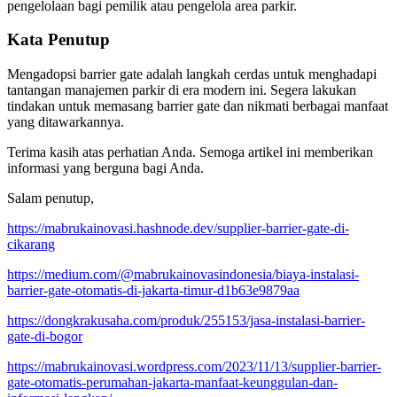
pengelolaan bagi pemilik atau pengelola area parkir.
Kata Penutup
Mengadopsi barrier gate adalah langkah cerdas untuk menghadapi
tantangan manajemen parkir di era modern ini. Segera lakukan
tindakan untuk memasang barrier gate dan nikmati berbagai manfaat
yang ditawarkannya.
Terima kasih atas perhatian Anda. Semoga artikel ini memberikan
informasi yang berguna bagi Anda.
Salam penutup,
https://mabrukainovasi.hashnode.dev/supplier-barrier-gate-di-
cikarang
https://medium.com/@mabrukainovasindonesia/biaya-instalasi-
barrier-gate-otomatis-di-jakarta-timur-d1b63e9879aa
https://dongkrakusaha.com/produk/255153/jasa-instalasi-barrier-
gate-di-bogor
https://mabrukainovasi.wordpress.com/2023/11/13/supplier-barrier-
gate-otomatis-perumahan-jakarta-manfaat-keunggulan-dan-