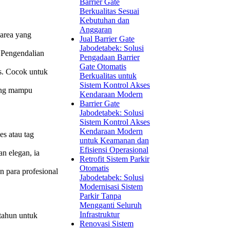
Barrier Gate
Berkualitas Sesuai
Kebutuhan dan
Anggaran
 area yang
Jual Barrier Gate
Jabodetabek: Solusi
 Pengendalian
Pengadaan Barrier
Gate Otomatis
as. Cocok untuk
Berkualitas untuk
Sistem Kontrol Akses
yang mampu
Kendaraan Modern
Barrier Gate
Jabodetabek: Solusi
Sistem Kontrol Akses
Kendaraan Modern
s atau tag
untuk Keamanan dan
Efisiensi Operasional
an elegan, ia
Retrofit Sistem Parkir
Otomatis
 para profesional
Jabodetabek: Solusi
Modernisasi Sistem
Parkir Tanpa
Mengganti Seluruh
Infrastruktur
 tahun untuk
Renovasi Sistem