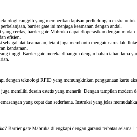
teknologi canggih yang memberikan lapisan perlindungan ekstra untuk
erbelanjaan, barrier gate ini menjaga keamanan dengan andal.
i yang cerdas, barrier gate Mabruka dapat dioperasikan dengan mudah.
an efisien.
si sebagai alat keamanan, tetapi juga membantu mengatur arus lalu lint
ran kendaraan.
yang tinggi. Barrier gate mereka dibangun dengan bahan tahan lama 
rian.
api dengan teknologi RFID yang memungkinkan penggunaan kartu akse
i juga memiliki desain estetis yang menarik. Dengan tampilan modern d
emasangan yang cepat dan sederhana. Instruksi yang jelas memudahkan
uka?
Barrier gate Mabruka dilengkapi dengan garansi terbatas selama 1