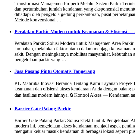
Transformasi Manajemen Properti Melalui Sistem Parkir Terin
dan pertumbuhan jumlah kendaraan yang eksponensial menuntut ta
dihadapi oleh pengelola gedung perkantoran, pusat perbelanjaan
Metode konvensional …
Peralatan Parkir Modern untuk Keamanan & Efisiensi — S
Peralatan Parkir: Solusi Modern untuk Manajemen Area Parkir 
tambahan, melainkan faktor utama dalam menjaga kenyamanan 
sakit. Dengan meningkatnya mobilitas masyarakat, kebutuhan 
pengelolaan parkir yang …
Jasa Pasang Pintu Otomatis Tangerang
PT. Mabruka Inovasi Beranda Tentang Kami Layanan Proyek Ko
keamanan dan efisiensi akses kendaraan Anda dengan palang pin
dan fasilitas modern lainnya. 🔒 Kontrol Akses — Kendaraan t
Barrier Gate Palang Parkir
Barrier Gate Palang Parkir: Solusi Efektif untuk Pengelolaan
modern ini, pengelolaan akses kendaraan menjadi aspek penting d
mengatur keluar masuk kendaraan di berbagai lokasi seperti pu