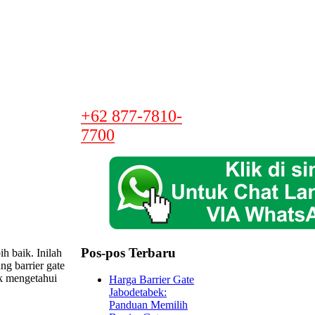
+62 877-7810-
7700
Pos-pos Terbaru
h baik. Inilah
ng barrier gate
k mengetahui
Harga Barrier Gate
Jabodetabek:
Panduan Memilih