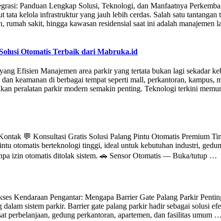
tegrasi: Panduan Lengkap Solusi, Teknologi, dan Manfaatnya Perkemba
ta kelola infrastruktur yang jauh lebih cerdas. Salah satu tantangan 
, rumah sakit, hingga kawasan residensial saat ini adalah manajemen la
olusi Otomatis Terbaik dari Mabruka.id
yang Efisien Manajemen area parkir yang tertata bukan lagi sekadar k
dan keamanan di berbagai tempat seperti mall, perkantoran, kampus,
akan peralatan parkir modern semakin penting. Teknologi terkini mem
ntak 💬 Konsultasi Gratis Solusi Palang Pintu Otomatis Premium Ti
tu otomatis berteknologi tinggi, ideal untuk kebutuhan industri, gedu
anpa izin otomatis ditolak sistem. 🚗 Sensor Otomatis — Buka/tutup …
 Akses Kendaraan Pengantar: Mengapa Barrier Gate Palang Parkir Penti
alam sistem parkir. Barrier gate palang parkir hadir sebagai solusi efe
sat perbelanjaan, gedung perkantoran, apartemen, dan fasilitas umum 