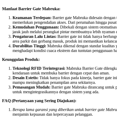
Manfaat Barrier Gate Mabruka:
Keamanan Terdepan:
Barrier gate Mabruka didesain dengan 
memerlukan pengendalian akses. Dari perumahan hingga pusat p
Kemudahan Penggunaan:
Dibekali dengan sistem otomatisas
jarak jauh melalui perangkat pintar membuatnya lebih nyaman d
Pengaturan Lalu Lintas:
Barrier gate ini tidak hanya berfung
area parkir dan gerbang masuk, produk ini memastikan kelanca
Durabilitas Tinggi:
Mabruka dikenal dengan standar kualitas 
menghadapi kondisi cuaca ekstrem dan tuntutan penggunaan ha
Keunggulan Produk:
Teknologi RFID Terintegrasi:
Mabruka Barrier Gate dilengk
kendaraan untuk membuka barrier dengan cepat dan aman.
Desain Estetis:
Tidak hanya fokus pada kinerja, barrier gate in
mampu meningkatkan penampilan area sekitarnya.
Pemasangan Mudah:
Barrier gate Mabruka dirancang untuk p
untuk mengintegrasikannya dengan sistem yang ada.
FAQ (Pertanyaan yang Sering Diajukan):
Berapa lama garansi yang diberikan untuk barrier gate Mabr
menjamin kepuasan dan kepercayaan pelanggan.