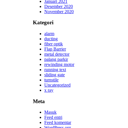
Januari 2021
Desember 2020
November 2020
Kategori
alarm
ducting
fiber optik
Flap Barrier
metal detector
palang parkir
rewinding motor
running text
sliding gate
turnstile
Uncategorized
x ray
Meta
Masuk
Feed entri
Feed komentar
WordPress.org