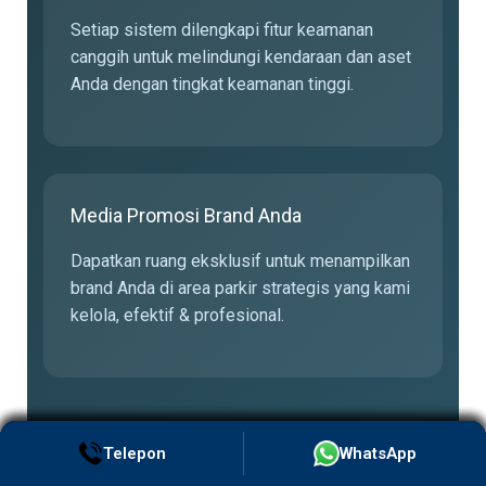
Setiap sistem dilengkapi fitur keamanan
canggih untuk melindungi kendaraan dan aset
Anda dengan tingkat keamanan tinggi.
Media Promosi Brand Anda
Dapatkan ruang eksklusif untuk menampilkan
brand Anda di area parkir strategis yang kami
kelola, efektif & profesional.
Telepon
Telepon
Telepon
Telepon
Telepon
WhatsApp
WhatsApp
WhatsApp
WhatsApp
WhatsApp
📞 Konsultasi Sekarang via