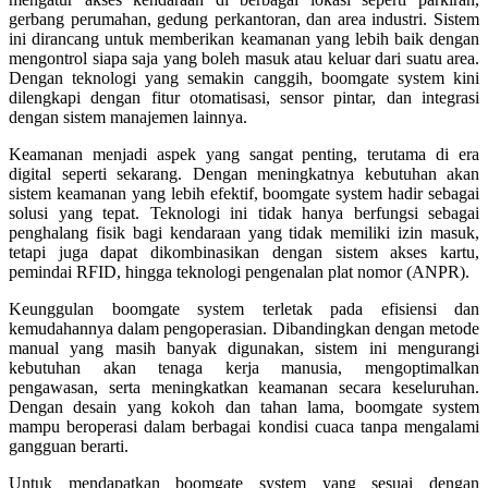
gerbang perumahan, gedung perkantoran, dan area industri. Sistem
ini dirancang untuk memberikan keamanan yang lebih baik dengan
mengontrol siapa saja yang boleh masuk atau keluar dari suatu area.
Dengan teknologi yang semakin canggih, boomgate system kini
dilengkapi dengan fitur otomatisasi, sensor pintar, dan integrasi
dengan sistem manajemen lainnya.
Keamanan menjadi aspek yang sangat penting, terutama di era
digital seperti sekarang. Dengan meningkatnya kebutuhan akan
sistem keamanan yang lebih efektif, boomgate system hadir sebagai
solusi yang tepat. Teknologi ini tidak hanya berfungsi sebagai
penghalang fisik bagi kendaraan yang tidak memiliki izin masuk,
tetapi juga dapat dikombinasikan dengan sistem akses kartu,
pemindai RFID, hingga teknologi pengenalan plat nomor (ANPR).
Keunggulan boomgate system terletak pada efisiensi dan
kemudahannya dalam pengoperasian. Dibandingkan dengan metode
manual yang masih banyak digunakan, sistem ini mengurangi
kebutuhan akan tenaga kerja manusia, mengoptimalkan
pengawasan, serta meningkatkan keamanan secara keseluruhan.
Dengan desain yang kokoh dan tahan lama, boomgate system
mampu beroperasi dalam berbagai kondisi cuaca tanpa mengalami
gangguan berarti.
Untuk mendapatkan boomgate system yang sesuai dengan