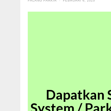
PALANG PARKIR
·
FEBRUARI 6, 2025
Dapatkan S
System / Pa