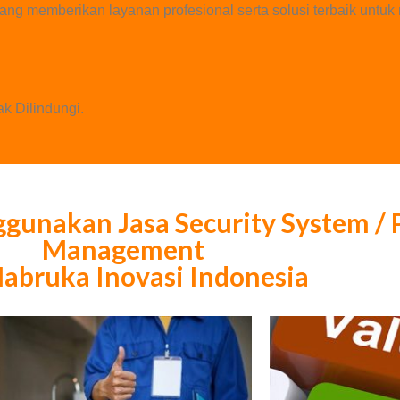
ang memberikan layanan profesional serta solusi terbaik unt
k Dilindungi.
unakan Jasa Security System / P
Management
Mabruka Inovasi Indonesia