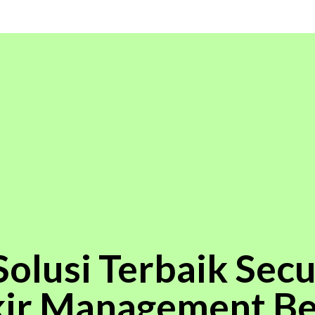
olusi Terbaik Secu
rkir Management B