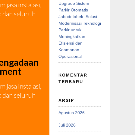
jasa instalasi,
Upgrade Sistem
Parkir Otomatis
k dan seluruh
Jabodetabek: Solusi
Modernisasi Teknologi
Parkir untuk
Meningkatkan
Efisiensi dan
Keamanan
Operasional
pengadaan
gement
KOMENTAR
TERBARU
jasa instalasi,
k dan seluruh
ARSIP
Agustus 2026
Juli 2026