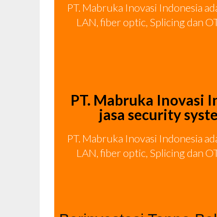
PT. Mabruka Inovasi Indonesia ad
LAN, fiber optic, Splicing dan
PT. Mabruka Inovasi 
jasa security sys
PT. Mabruka Inovasi Indonesia ad
LAN, fiber optic, Splicing dan