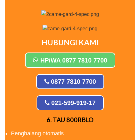
HUBUNGI KAMI
HP/WA 0877 7810 7700
0877 7810 7700
021-599-919-17
6. TAU 800RBLO
Penghalang otomatis