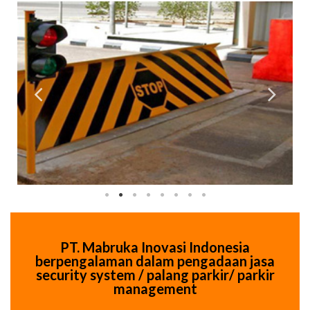
PT. Mabruka Inovasi Indonesia
berpengalaman dalam pengadaan jasa
security system / palang parkir/ parkir
management