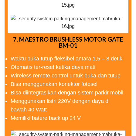
7. MAESTRO BRUSHLESS MOTOR GATE
BM-01
Waktu buka tutup fleksibel antara 1,5 – 8 detik
Otomatis ter-reset ketika daya mati
Wireless remote control untuk buka dan tutup
Bisa menggunakan konektor fotosel
Bisa diintegrasikan dengan sistem parkir mobil
Menggunakan listri 220V dengan daya di
bawah 40 Watt
Memiliki batere back up 24 V