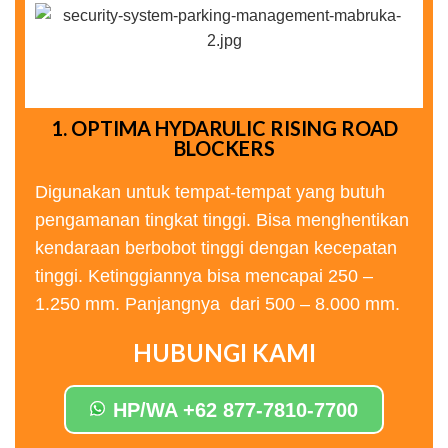
1. OPTIMA HYDARULIC RISING ROAD
BLOCKERS
Digunakan untuk tempat-tempat yang butuh
pengamanan tingkat tinggi. Bisa menghentikan
kendaraan berbobot tinggi dengan kecepatan
tinggi. Ketinggiannya bisa mencapai 250 –
1.250 mm. Panjangnya dari 500 – 8.000 mm.
HUBUNGI KAMI
HP/WA +62 877-7810-7700