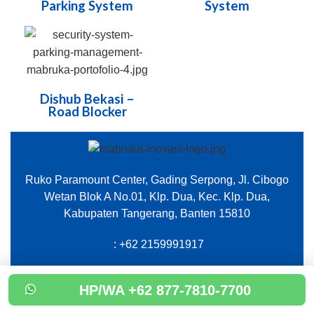
Parking System
System
Dishub Bekasi –
Road Blocker
Ruko Paramount Center, Gading Serpong, Jl. Cibogo
Wetan Blok A No.01, Klp. Dua, Kec. Klp. Dua,
Kabupaten Tangerang, Banten 15810
: +62 2159991917
HP/WA +62 877-7810-7700
Konsultan Security Sistem Parkir Management: