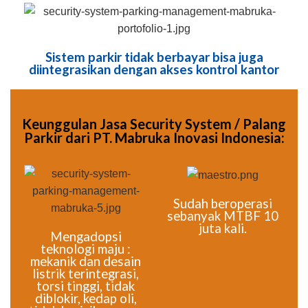
Sistem parkir tidak berbayar bisa juga
diintegrasikan dengan akses kontrol kantor
Keunggulan Jasa Security System / Palang
Parkir dari PT. Mabruka Inovasi Indonesia:
Sudah beroperasi
sebanyak MTBF 10
juta kali.
Mengadopsi
teknologi maju :
mekanik dan desain
listrik terintegrasi,
torsi tinggi, tidak
diblokir, kedap oli,