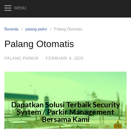
MENU
Beranda
palang parkir
Palang Otomatis
Palang Otomatis
PALANG PARKIR
·
FEBRUARI 4, 2025
Dapatkan Solusi Terbaik Security
System / Parkir Management
Bersama Kami