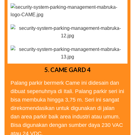
5. CAME GARD 4
Palang parkir bermerk Came ini didesain dan
dibuat sepenuhnya di Itali. Palang parkir seri ini
bisa membuka hingga 3,75 m. Seri ini sangat
direkomendasikan untuk digunakan di jalan
dan area parkir baik area industri atau umum.
Bisa digunakan dengan sumber daya 230 VAC
atau 24 VDC.