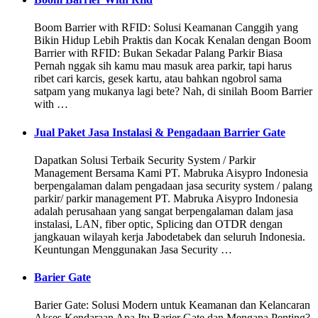
Boom Barrier with RFID: Solusi Keamanan Canggih yang
Bikin Hidup Lebih Praktis dan Kocak Kenalan dengan Boom
Barrier with RFID: Bukan Sekadar Palang Parkir Biasa
Pernah nggak sih kamu mau masuk area parkir, tapi harus
ribet cari karcis, gesek kartu, atau bahkan ngobrol sama
satpam yang mukanya lagi bete? Nah, di sinilah Boom Barrier
with …
Jual Paket Jasa Instalasi & Pengadaan Barrier Gate
Dapatkan Solusi Terbaik Security System / Parkir
Management Bersama Kami PT. Mabruka Aisypro Indonesia
berpengalaman dalam pengadaan jasa security system / palang
parkir/ parkir management PT. Mabruka Aisypro Indonesia
adalah perusahaan yang sangat berpengalaman dalam jasa
instalasi, LAN, fiber optic, Splicing dan OTDR dengan
jangkauan wilayah kerja Jabodetabek dan seluruh Indonesia.
Keuntungan Menggunakan Jasa Security …
Barier Gate
Barier Gate: Solusi Modern untuk Keamanan dan Kelancaran
Akses Kendaraan Apa Itu Barier Gate dan Mengapa Penting?